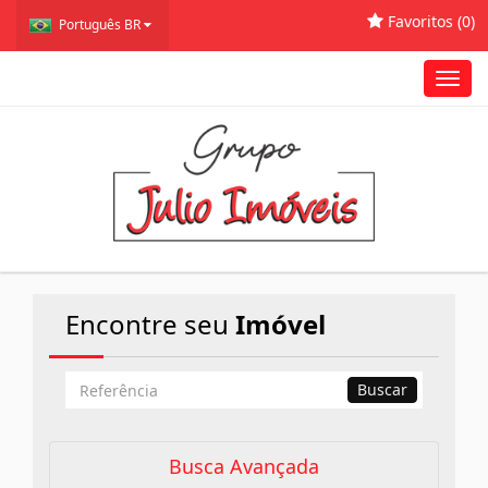
Favoritos (
0
)
Português BR
Toggl
navig
Encontre seu
Imóvel
Busca
Buscar
por
Referência
Busca Avançada