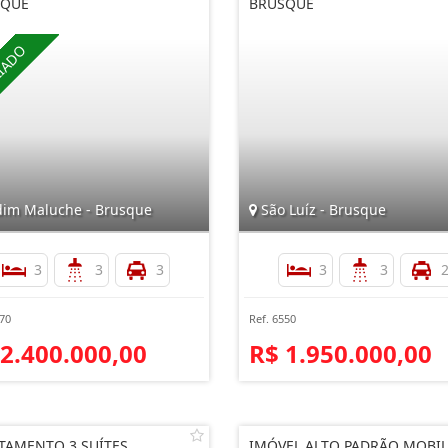
SQUE
BRUSQUE
dim Maluche - Brusque
São Luíz - Brusque
3
3
3
3
3
770
Ref. 6550
 2.400.000,00
R$ 1.950.000,00
TAMENTO 3 SUÍTES
IMÓVEL ALTO PADRÃO MOBI