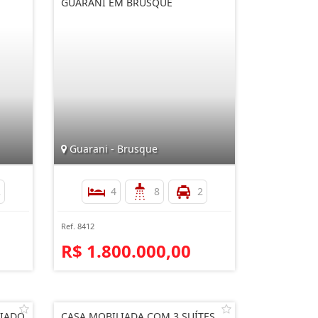
GUARANI EM BRUSQUE
Guarani - Brusque
2
4
8
2
Ref. 8412
R$ 1.800.000,00
LIADO
CASA MOBILIADA COM 3 SUÍTES,