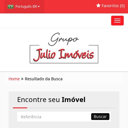
Favoritos (
0
)
Português BR
Toggl
navig
Home
Resultado da Busca
Encontre seu
Imóvel
Busca
Buscar
por
Referência