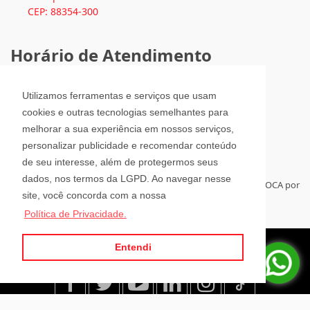
CEP: 88354-300
Horário de Atendimento
Segunda a Sexta-Feira
Utilizamos ferramentas e serviços que usam
08h00 - 12h00 e 13h30 - 18h00
cookies e outras tecnologias semelhantes para
Sábado
melhorar a sua experiência em nossos serviços,
08h30 - 12h00
personalizar publicidade e recomendar conteúdo
de seu interesse, além de protegermos seus
dados, nos termos da LGPD. Ao navegar nesse
Para administrar seus imóveis á distância, tenha sempre a RELOCA por
site, você concorda com a nossa
perto.
Política de Privacidade.
Entendi
Site desenvolvido por
ImóvelOffice
© - Todos os direitos reservados