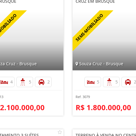
RUSQUE
CRUZ EM BRUSQUE
za Cruz - Brusque
Souza Cruz - Brusque
4
5
2
5
5
813
Ref. 3079
 2.100.000,00
R$ 1.800.000,00
TAMENTO 3 SUÍTES
TERRENO À VENDA NO CENT