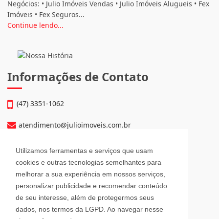
Negócios: • Julio Imóveis Vendas • Julio Imóveis Alugueis • Fex
Imóveis • Fex Seguros...
Continue lendo...
Informações de Contato
(47) 3351-1062
atendimento@julioimoveis.com.br
Avenida Hugo Schlösser, 69, Jardim Maluche
Utilizamos ferramentas e serviços que usam
Brusque - Santa Catarina
cookies e outras tecnologias semelhantes para
CEP: 88354-300
melhorar a sua experiência em nossos serviços,
personalizar publicidade e recomendar conteúdo
Horário de Atendimento
de seu interesse, além de protegermos seus
dados, nos termos da LGPD. Ao navegar nesse