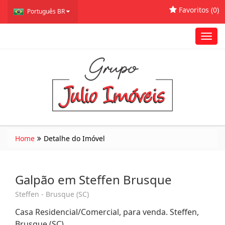
Favoritos (
0
)
Português BR
Toggl
navig
Home
Detalhe do Imóvel
Galpão em Steffen Brusque
Steffen - Brusque (SC)
Casa Residencial/Comercial, para venda. Steffen,
Brusque (SC)