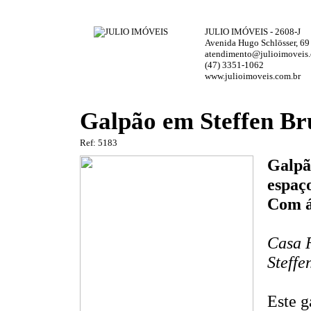
JULIO IMÓVEIS - 2608-J
Avenida Hugo Schlösser, 69
atendimento@julioimoveis.
(47) 3351-1062
www.julioimoveis.com.br
Galpão em Steffen Br
Ref: 5183
Galpã
espaç
Com á
Casa R
Steffe
Este g