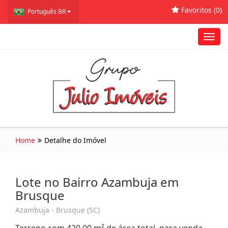
Favoritos (
0
)
Português BR
Toggl
navig
Home
Detalhe do Imóvel
Lote no Bairro Azambuja em
Brusque
Azambuja - Brusque (SC)