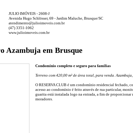
JULIO IMÓVEIS - 2608-J
Avenida Hugo Schlösser, 69 - Jardim Maluche, Brusque/SC
atendimento@julioimoveis.com.br
(47) 3351-1062
www.julioimoveis.com.br
rro Azambuja em Brusque
Condomínio completo e seguro para famílias
Terreno com 420,00 m² de área total, para venda. Azambuja
O RESERVA CLUB é um condomínio residencial fechado, com
acesso ao condomínio é feito através de rua particular, moni
guarita está instalada logo na entrada, a fim de proporcionar
moradores.