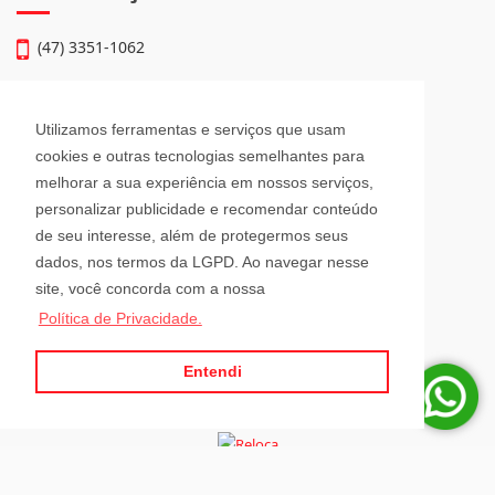
(47) 3351-1062
atendimento@julioimoveis.com.br
Utilizamos ferramentas e serviços que usam
Avenida Hugo Schlösser, 69, Jardim Maluche
cookies e outras tecnologias semelhantes para
Brusque - Santa Catarina
melhorar a sua experiência em nossos serviços,
CEP: 88354-300
personalizar publicidade e recomendar conteúdo
de seu interesse, além de protegermos seus
Horário de Atendimento
dados, nos termos da LGPD. Ao navegar nesse
site, você concorda com a nossa
Política de Privacidade.
Segunda a Sexta-Feira
08h00 - 12h00 e 13h30 - 18h00
Sábado
Entendi
08h30 - 12h00
Para administrar seus imóveis á distância, tenha sempre a RELOCA por
perto.