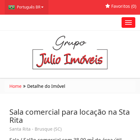
Favoritos (
0
)
Português BR
Toggl
navig
Home
Detalhe do Imóvel
Sala comercial para locação na Sta
Rita
Santa Rita - Brusque (SC)