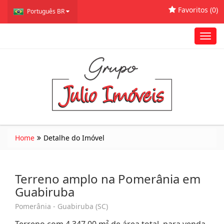
Favoritos (
0
)
Português BR
Toggl
navig
Home
Detalhe do Imóvel
Terreno amplo na Pomerânia em
Guabiruba
Pomerânia - Guabiruba (SC)