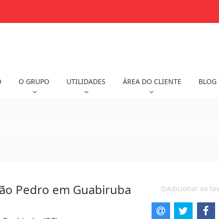
O
O GRUPO
UTILIDADES
ÁREA DO CLIENTE
BLOG
São Pedro em Guabiruba
Adicionar ao fav