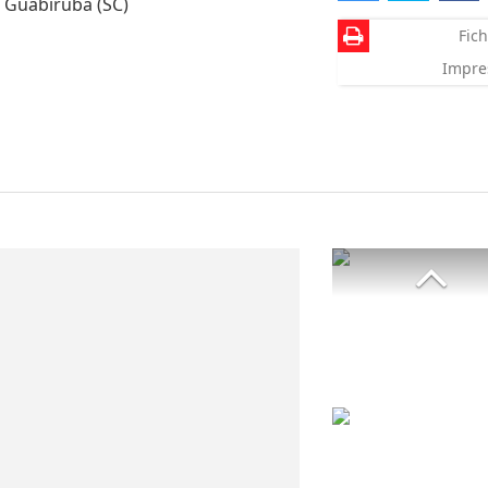
, Guabiruba (SC)
Fich
Impre