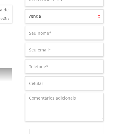
a de
Venda
ssão