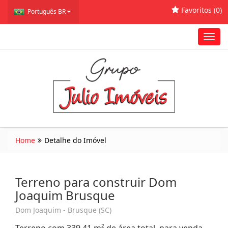
Favoritos (
0
)
Português BR
Toggl
navig
Home
Detalhe do Imóvel
Terreno para construir Dom
Joaquim Brusque
Dom Joaquim - Brusque (SC)