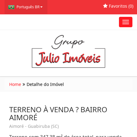
Favoritos (
0
)
Português BR
Toggl
navig
Home
Detalhe do Imóvel
TERRENO À VENDA ? BAIRRO
AIMORÉ
Aimoré - Guabiruba (SC)