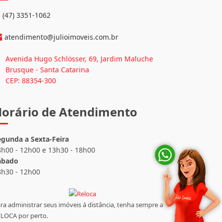
nformações de Contato
(47) 3351-1062
atendimento@julioimoveis.com.br
Avenida Hugo Schlösser, 69, Jardim Maluche
Brusque - Santa Catarina
CEP: 88354-300
orário de Atendimento
egunda a Sexta-Feira
8h00 - 12h00 e 13h30 - 18h00
ábado