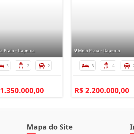
a Praia - Itapema
Meia Praia - Itapema
3
2
2
3
4
 1.350.000,00
R$ 2.200.000,00