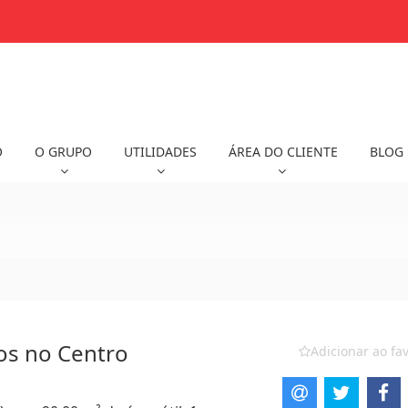
O
O GRUPO
UTILIDADES
ÁREA DO CLIENTE
BLOG
os no Centro
Adicionar ao fav