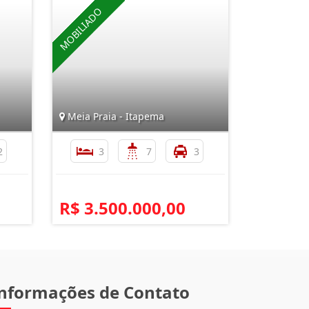
Meia Praia - Itapema
2
3
7
3
R$ 3.500.000,00