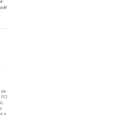
de
ocê!
 de
 FCI
o,
s
me a