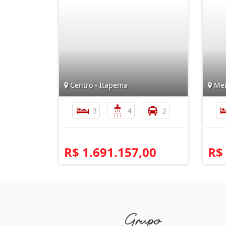
Centro - Itapema
Mei
3
4
2
R$ 1.691.157,00
R$