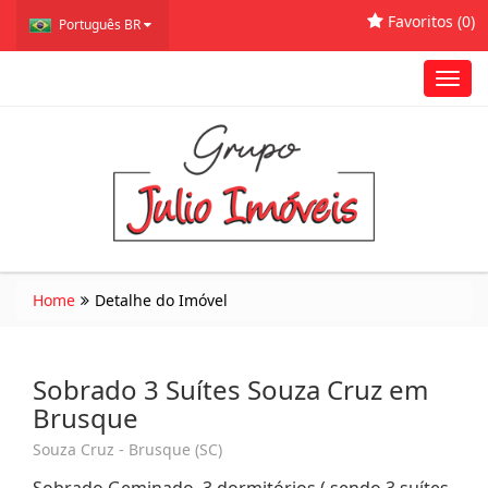
Favoritos (
0
)
Português BR
Toggl
navig
Home
Detalhe do Imóvel
Sobrado 3 Suítes Souza Cruz em
Brusque
Souza Cruz - Brusque (SC)