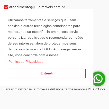
atendimento@julioimoveis.com.br
Avenida Hugo Schlösser, 69, Jardim Maluche
Utilizamos ferramentas e serviços que usam
Brusque - Santa Catarina
cookies e outras tecnologias semelhantes para
CEP: 88354-300
melhorar a sua experiência em nossos serviços,
personalizar publicidade e recomendar conteúdo
Horário de Atendimento
de seu interesse, além de protegermos seus
dados, nos termos da LGPD. Ao navegar nesse
site, você concorda com a nossa
Segunda a Sexta-Feira
Política de Privacidade.
08h00 - 12h00 e 13h30 - 18h00
Sábado
08h30 - 12h00
Entendi
Para administrar seus imóveis á distância, tenha sempre a RELOCA por
perto.