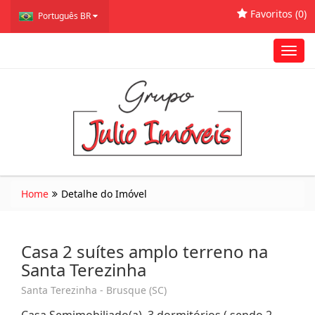
Favoritos (
0
)
Português BR
Toggl
navig
Home
Detalhe do Imóvel
Casa 2 suítes amplo terreno na
Santa Terezinha
Santa Terezinha - Brusque (SC)