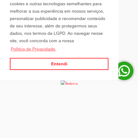
Avenida Hugo Schlösser, 69, Jardim Maluche
cookies e outras tecnologias semelhantes para
Brusque - Santa Catarina
melhorar a sua experiência em nossos serviços,
CEP: 88354-300
personalizar publicidade e recomendar conteúdo
de seu interesse, além de protegermos seus
Horário de Atendimento
dados, nos termos da LGPD. Ao navegar nesse
site, você concorda com a nossa
Política de Privacidade.
Segunda a Sexta-Feira
08h00 - 12h00 e 13h30 - 18h00
Sábado
Entendi
08h30 - 12h00
Para administrar seus imóveis á distância, tenha sempre a RELOCA por
perto.
Site desenvolvido por
ImóvelOffice
© - Todos os direitos reservados