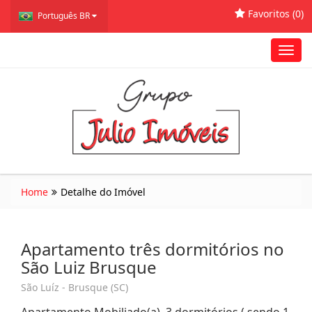
Favoritos (
0
)
Português BR
Toggl
navig
Home
Detalhe do Imóvel
Apartamento três dormitórios no
São Luiz Brusque
São Luíz - Brusque (SC)