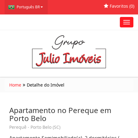
Favoritos (
0
)
Português BR
Toggl
navig
Home
Detalhe do Imóvel
Apartamento no Pereque em
Porto Belo
Perequê - Porto Belo (SC)