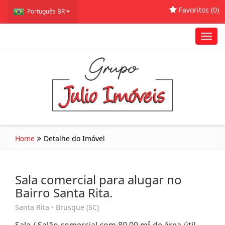
Favoritos (
0
)
Português BR
Toggl
navig
Home
Detalhe do Imóvel
Sala comercial para alugar no
Bairro Santa Rita.
Santa Rita - Brusque (SC)