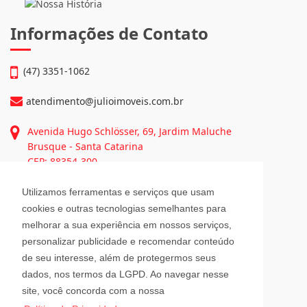
Negócios: • Julio Imóveis Vendas • Julio Imóveis Alugueis • Fex
Imóveis • Fex Seguros...
Continue lendo...
Informações de Contato
(47) 3351-1062
atendimento@julioimoveis.com.br
Utilizamos ferramentas e serviços que usam
Avenida Hugo Schlösser, 69, Jardim Maluche
cookies e outras tecnologias semelhantes para
Brusque - Santa Catarina
melhorar a sua experiência em nossos serviços,
CEP: 88354-300
personalizar publicidade e recomendar conteúdo
de seu interesse, além de protegermos seus
Horário de Atendimento
dados, nos termos da LGPD. Ao navegar nesse
site, você concorda com a nossa