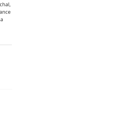
chal,
hance
 a