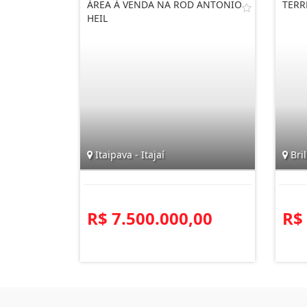
ÁREA À VENDA NA ROD ANTONIO
TERR
HEIL
Itaipava - Itajaí
Bril
R$ 7.500.000,00
R$