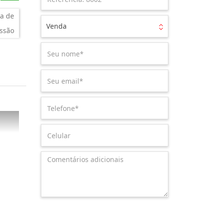
a de
Venda
ssão