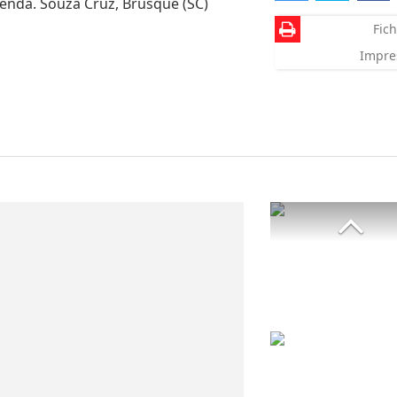
venda. Souza Cruz, Brusque (SC)
Fich
Impre