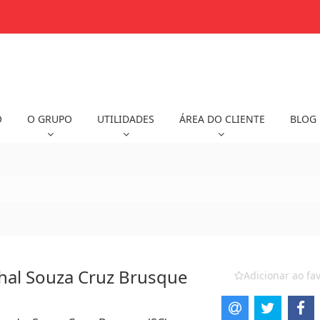
O
O GRUPO
UTILIDADES
ÁREA DO CLIENTE
BLOG
hal Souza Cruz Brusque
Adicionar ao fav