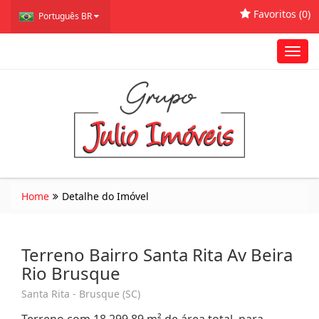
Favoritos (
0
)
Português BR
Toggl
navig
Home
Detalhe do Imóvel
Terreno Bairro Santa Rita Av Beira
Rio Brusque
Santa Rita - Brusque (SC)