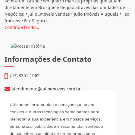
Somos um Grupo com quatro marcas próprias que atuam
diretamente em Brusque e Região através das unidades de
Negócios: • Julio Imóveis Vendas • Julio Imóveis Alugueis • Fex
Imóveis • Fex Seguros...
Continue lendo...
Informações de Contato
(47) 3351-1062
atendimento@julioimoveis.com.br
Avenida Hugo Schlösser, 69, Jardim Maluche
Utilizamos ferramentas e serviços que usam
Brusque - Santa Catarina
cookies e outras tecnologias semelhantes para
CEP: 88354-300
melhorar a sua experiência em nossos serviços,
personalizar publicidade e recomendar conteúdo
Horário de Atendimento
de seu interesse, além de protegermos seus