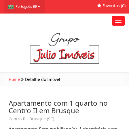
Favoritos (
0
)
Português BR
Toggl
navig
Home
Detalhe do Imóvel
Apartamento com 1 quarto no
Centro II em Brusque
Centro II - Brusque (SC)