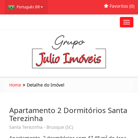
Favoritos (
0
)
Português BR
Toggl
navig
Home
Detalhe do Imóvel
Apartamento 2 Dormitórios Santa
Terezinha
Santa Terezinha - Brusque (SC)