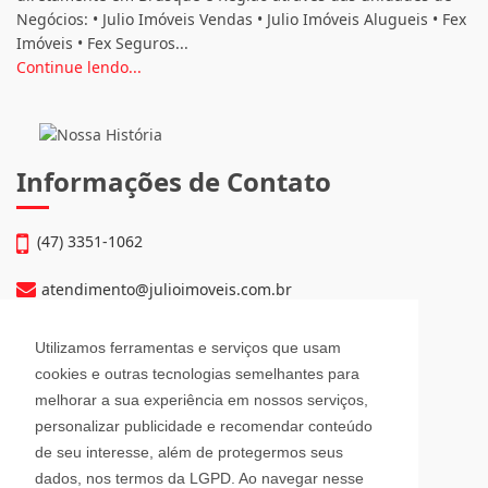
Negócios: • Julio Imóveis Vendas • Julio Imóveis Alugueis • Fex
Imóveis • Fex Seguros...
Continue lendo...
Informações de Contato
(47) 3351-1062
atendimento@julioimoveis.com.br
Avenida Hugo Schlösser, 69, Jardim Maluche
Utilizamos ferramentas e serviços que usam
Brusque - Santa Catarina
cookies e outras tecnologias semelhantes para
CEP: 88354-300
melhorar a sua experiência em nossos serviços,
personalizar publicidade e recomendar conteúdo
Horário de Atendimento
de seu interesse, além de protegermos seus
dados, nos termos da LGPD. Ao navegar nesse