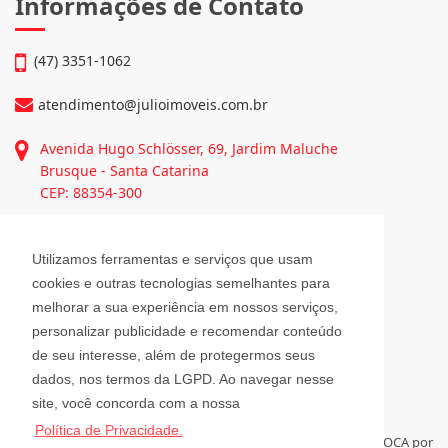
Informações de Contato
(47) 3351-1062
atendimento@julioimoveis.com.br
Avenida Hugo Schlösser, 69, Jardim Maluche
Brusque - Santa Catarina
CEP: 88354-300
Horário de Atendimento
Utilizamos ferramentas e serviços que usam
cookies e outras tecnologias semelhantes para
melhorar a sua experiência em nossos serviços,
Segunda a Sexta-Feira
personalizar publicidade e recomendar conteúdo
08h00 - 12h00 e 13h30 - 18h00
Sábado
de seu interesse, além de protegermos seus
08h30 - 12h00
dados, nos termos da LGPD. Ao navegar nesse
site, você concorda com a nossa
Política de Privacidade.
Para administrar seus imóveis á distância, tenha sempre a RELOCA por