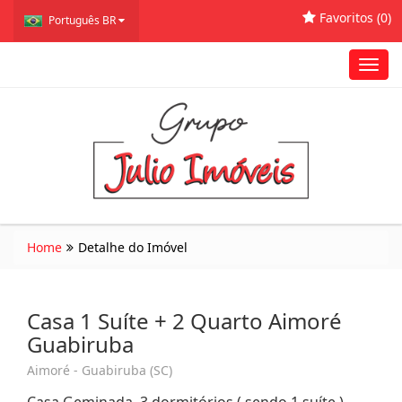
Favoritos (
0
)
Português BR
Toggl
navig
Home
Detalhe do Imóvel
Casa 1 Suíte + 2 Quarto Aimoré
Guabiruba
Aimoré - Guabiruba (SC)