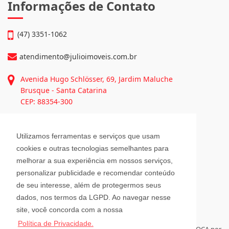
Continue lendo...
Informações de Contato
(47) 3351-1062
atendimento@julioimoveis.com.br
Avenida Hugo Schlösser, 69, Jardim Maluche
Utilizamos ferramentas e serviços que usam
Brusque - Santa Catarina
cookies e outras tecnologias semelhantes para
CEP: 88354-300
melhorar a sua experiência em nossos serviços,
personalizar publicidade e recomendar conteúdo
Horário de Atendimento
de seu interesse, além de protegermos seus
dados, nos termos da LGPD. Ao navegar nesse
site, você concorda com a nossa
Segunda a Sexta-Feira
Política de Privacidade.
08h00 - 12h00 e 13h30 - 18h00