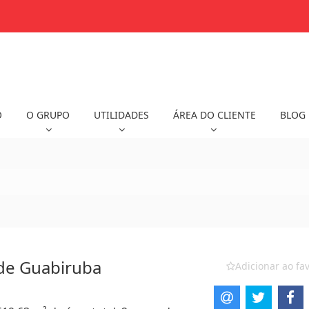
O
O GRUPO
UTILIDADES
ÁREA DO CLIENTE
BLOG
de Guabiruba
Adicionar ao fav