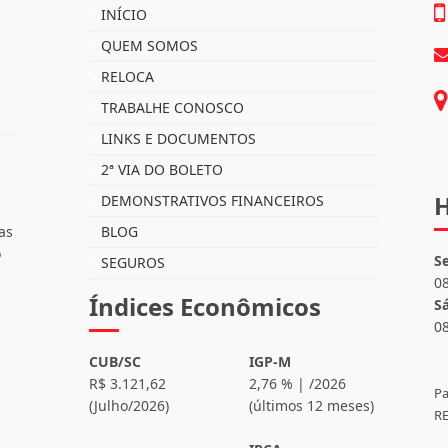
INÍCIO
QUEM SOMOS
RELOCA
TRABALHE CONOSCO
LINKS E DOCUMENTOS
2ª VIA DO BOLETO
H
DEMONSTRATIVOS FINANCEIROS
as
BLOG
o
S
SEGUROS
0
Índices Econômicos
S
0
CUB/SC
IGP-M
R$ 3.121,62
2,76 % | /2026
Pa
(Julho/2026)
(últimos 12 meses)
RE