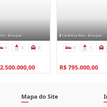
tro - Brusque
Cerâmica Reis - Brusque
3
3
2
3
1
 2.500.000,00
R$ 795.000,00
Mapa do Site
I