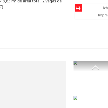
619,63 m² de área total, 2 vagas de
C)
Fich
Impre