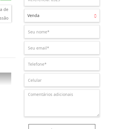
a de
Venda
ssão