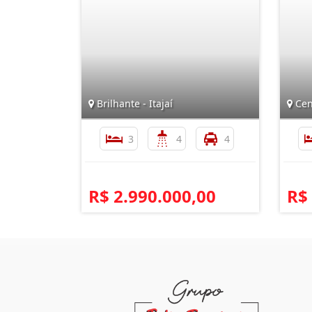
Brilhante - Itajaí
Cen
3
4
4
R$ 2.990.000,00
R$