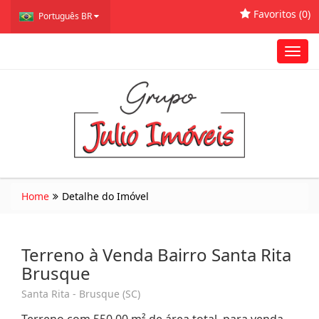
Favoritos (
0
)
Português BR
Toggl
navig
Home
Detalhe do Imóvel
Terreno à Venda Bairro Santa Rita
Brusque
Santa Rita - Brusque (SC)