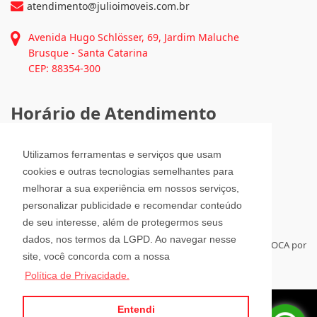
(47) 3351-1062
atendimento@julioimoveis.com.br
Avenida Hugo Schlösser, 69, Jardim Maluche
Brusque - Santa Catarina
CEP: 88354-300
Utilizamos ferramentas e serviços que usam
Horário de Atendimento
cookies e outras tecnologias semelhantes para
melhorar a sua experiência em nossos serviços,
personalizar publicidade e recomendar conteúdo
Segunda a Sexta-Feira
08h00 - 12h00 e 13h30 - 18h00
de seu interesse, além de protegermos seus
Sábado
dados, nos termos da LGPD. Ao navegar nesse
08h30 - 12h00
site, você concorda com a nossa
Política de Privacidade.
Para administrar seus imóveis á distância, tenha sempre a RELOCA por
Entendi
perto.