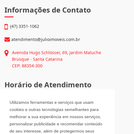
Continue lendo...
Informações de Contato
(47) 3351-1062
atendimento@julioimoveis.com.br
Avenida Hugo Schlösser, 69, Jardim Maluche
Brusque - Santa Catarina
CEP: 88354-300
Utilizamos ferramentas e serviços que usam
Horário de Atendimento
cookies e outras tecnologias semelhantes para
melhorar a sua experiência em nossos serviços,
Segunda a Sexta-Feira
personalizar publicidade e recomendar conteúdo
08h00 - 12h00 e 13h30 - 18h00
de seu interesse, além de protegermos seus