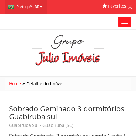
Favoritos (
0
)
Português BR
Toggl
navig
Home
Detalhe do Imóvel
Sobrado Geminado 3 dormitórios
Guabiruba sul
Guabiruba Sul - Guabiruba (SC)