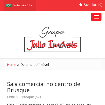
Favoritos (
0
)
Português BR
Toggl
navig
Home
Detalhe do Imóvel
Sala comercial no centro de
Brusque
Centro - Brusque (SC)