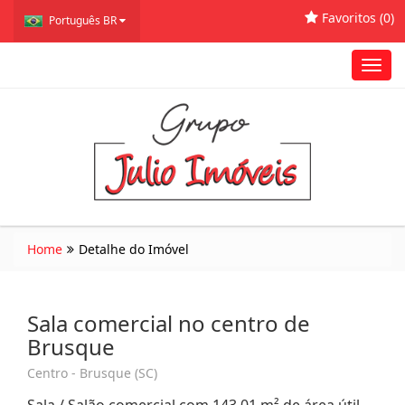
Favoritos (
0
)
Português BR
Toggl
navig
Home
Detalhe do Imóvel
Sala comercial no centro de
Brusque
Centro - Brusque (SC)