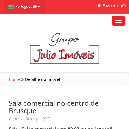
Favoritos (
0
)
Português BR
Toggl
navig
Home
Detalhe do Imóvel
Sala comercial no centro de
Brusque
Centro - Brusque (SC)