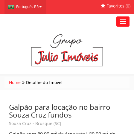
Favoritos (
0
)
Português BR
Toggl
navig
Home
Detalhe do Imóvel
Galpão para locação no bairro
Souza Cruz fundos
Souza Cruz - Brusque (SC)