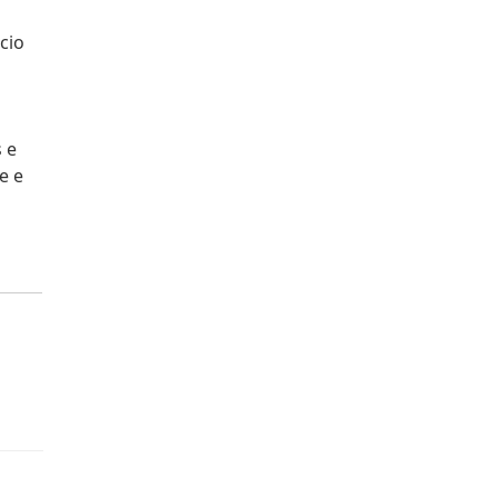
cio
s e
e e