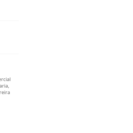
rcial
ria,
reira