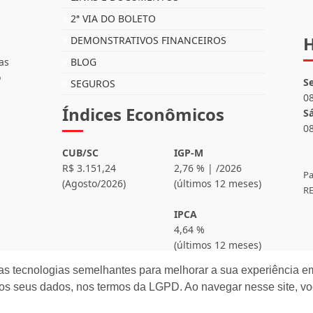
2ª VIA DO BOLETO
H
DEMONSTRATIVOS FINANCEIROS
as
BLOG
o
S
SEGUROS
0
Índices Econômicos
S
0
CUB/SC
IGP-M
R$ 3.151,24
2,76 % | /2026
Pa
(Agosto/2026)
(últimos 12 meses)
RE
IPCA
4,64 %
(últimos 12 meses)
as tecnologias semelhantes para melhorar a sua experiência em
os seus dados, nos termos da LGPD. Ao navegar nesse site, v
eitos reservados