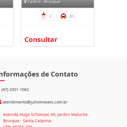
Centro - Brusque
2
20
Consultar
nformações de Contato
(47) 3351-1062
atendimento@julioimoveis.com.br
Avenida Hugo Schlösser, 69, Jardim Maluche
Brusque - Santa Catarina
CEP: 88354-300