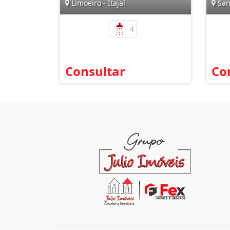
Limoeiro - Itajaí
San
4
Consultar
Co