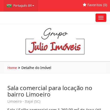
Favoritos (
0
)
Português BR
Toggl
navig
Home
Detalhe do Imóvel
Sala comercial para locação no
bairro Limoeiro
Limoeiro - Itajaí (SC)