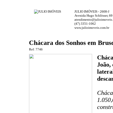
JULIO IMÓVEIS - 2608-J
Avenida Hugo Schlösser, 69
atendimento@julioimoveis.
(47) 3351-1062
www.julioimoveis.com.br
Chácara dos Sonhos em Brus
Ref: 7746
Cháca
João,
latera
desca
Cháca
1.050,
constr