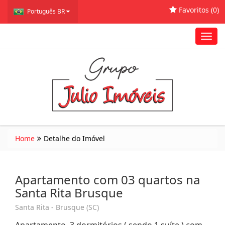
Favoritos (
0
)
Português BR
Toggl
navig
Home
Detalhe do Imóvel
Apartamento com 03 quartos na
Santa Rita Brusque
Santa Rita - Brusque (SC)