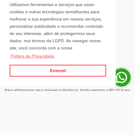
Avenida Hugo Schlösser, 69, Jardim Maluche
Utilizamos ferramentas e serviços que usam
Brusque - Santa Catarina
cookies e outras tecnologias semelhantes para
CEP: 88354-300
melhorar a sua experiência em nossos serviços,
personalizar publicidade e recomendar conteúdo
Horário de Atendimento
de seu interesse, além de protegermos seus
dados, nos termos da LGPD. Ao navegar nesse
site, você concorda com a nossa
Segunda a Sexta-Feira
Política de Privacidade.
08h00 - 12h00 e 13h30 - 18h00
Sábado
08h30 - 12h00
Entendi
Para administrar seus imóveis á distância, tenha sempre a RELOCA por
perto.
Site desenvolvido por
ImóvelOffice
© - Todos os direitos reservados