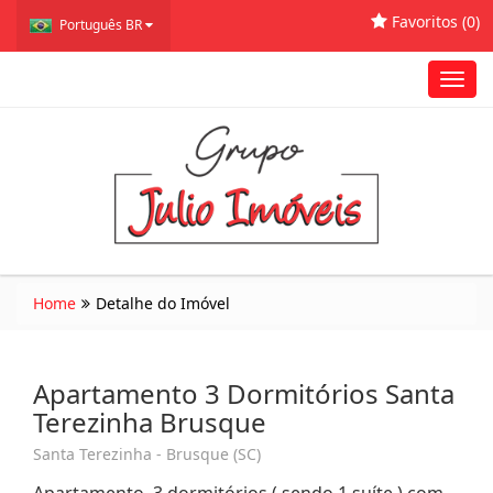
Favoritos (
0
)
Português BR
Toggl
navig
Home
Detalhe do Imóvel
Apartamento 3 Dormitórios Santa
Terezinha Brusque
Santa Terezinha - Brusque (SC)