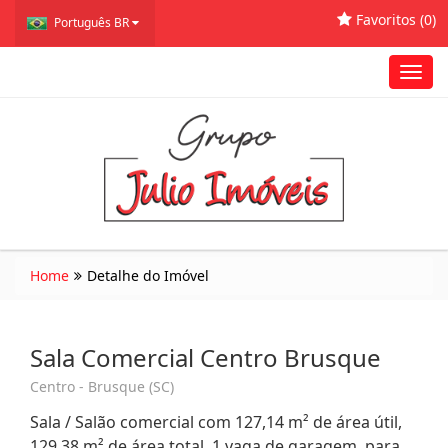
Favoritos (
0
)
Português BR
Toggl
navig
Home
Detalhe do Imóvel
Sala Comercial Centro Brusque
Centro - Brusque (SC)
Sala / Salão comercial com 127,14 m² de área útil,
129,38 m² de área total, 1 vaga de garagem, para