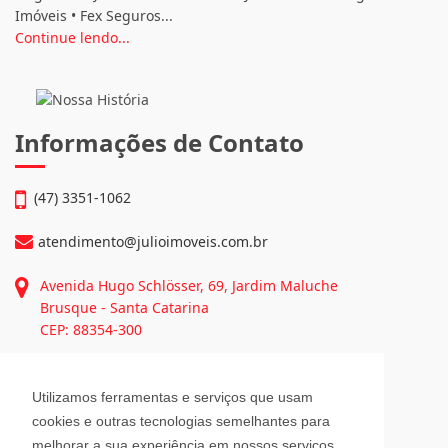
CRECI: 2608-J
Quem Somos
Somos um Grupo com quatro marcas próprias que atuam
diretamente em Brusque e Região através das unidades de
Negócios: • Julio Imóveis Vendas • Julio Imóveis Alugueis • Fex
Imóveis • Fex Seguros...
Continue lendo...
Informações de Contato
(47) 3351-1062
atendimento@julioimoveis.com.br
Avenida Hugo Schlösser, 69, Jardim Maluche
Utilizamos ferramentas e serviços que usam
Brusque - Santa Catarina
cookies e outras tecnologias semelhantes para
CEP: 88354-300
melhorar a sua experiência em nossos serviços,