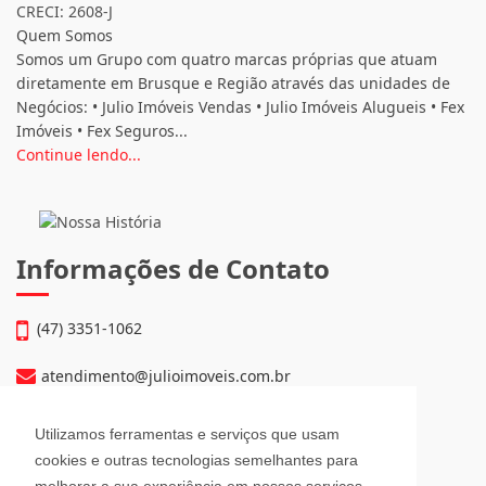
CRECI: 2608-J
Quem Somos
Somos um Grupo com quatro marcas próprias que atuam
diretamente em Brusque e Região através das unidades de
Negócios: • Julio Imóveis Vendas • Julio Imóveis Alugueis • Fex
Imóveis • Fex Seguros...
Continue lendo...
Informações de Contato
(47) 3351-1062
atendimento@julioimoveis.com.br
Avenida Hugo Schlösser, 69, Jardim Maluche
Utilizamos ferramentas e serviços que usam
Brusque - Santa Catarina
cookies e outras tecnologias semelhantes para
CEP: 88354-300
melhorar a sua experiência em nossos serviços,