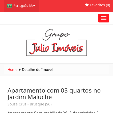
Favoritos (
0
)
Português BR
Toggl
navig
Home
Detalhe do Imóvel
Apartamento com 03 quartos no
Jardim Maluche
Souza Cruz - Brusque (SC)