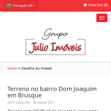
Favoritos (
0
)
Português BR
Toggl
navig
Home
Detalhe do Imóvel
Terreno no bairro Dom Joaquim
em Brusque
Dom Joaquim - Brusque (SC)