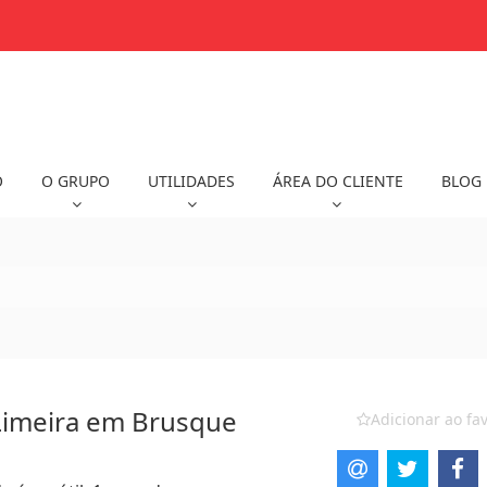
O
O GRUPO
UTILIDADES
ÁREA DO CLIENTE
BLOG
Limeira em Brusque
Adicionar ao fav