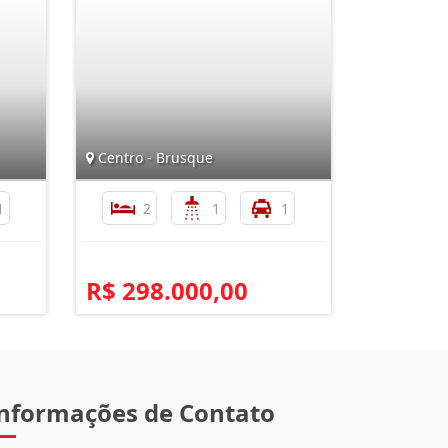
Centro - Brusque
1
2
1
1
R$ 298.000,00
nformações de Contato