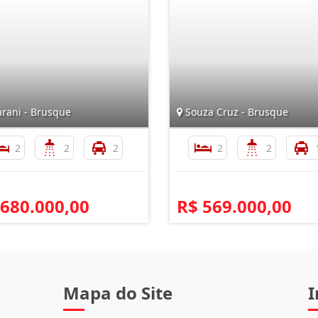
rani - Brusque
Souza Cruz - Brusque
2
2
2
2
2
 680.000,00
R$ 569.000,00
Mapa do Site
I