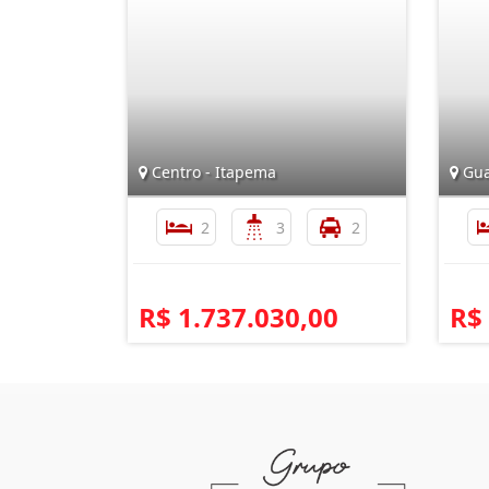
Centro - Itapema
Gua
2
3
2
R$ 1.737.030,00
R$