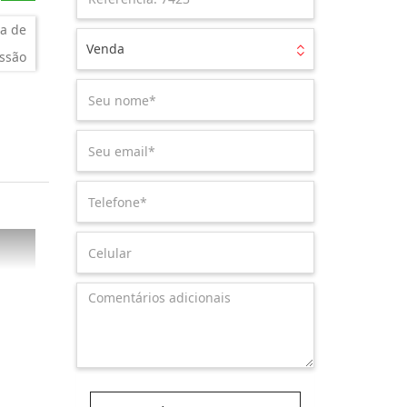
a de
Venda
ssão