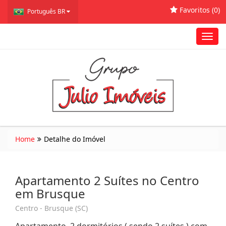
Favoritos (
0
)
Português BR
Toggl
navig
Home
Detalhe do Imóvel
Apartamento 2 Suítes no Centro
em Brusque
Centro - Brusque (SC)