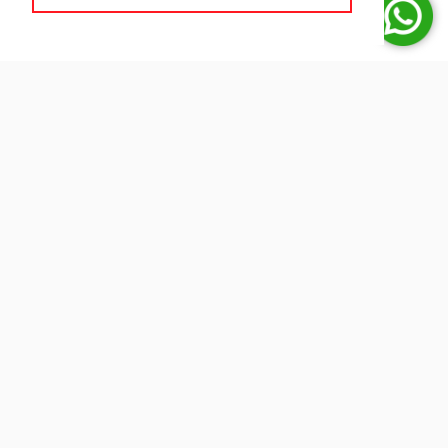
R$ 860.000,00
CRECI: 2608-J
Quem Somos
Somos um Grupo com quatro marcas próprias que atuam
diretamente em Brusque e Região através das unidades de
Negócios: • Julio Imóveis Vendas • Julio Imóveis Alugueis • Fex
Imóveis • Fex Seguros...