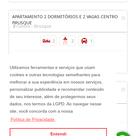
APARTAMENTO 2 DORMITÓRIOS E 2 VAGAS CENTRO
BRUSQUE
Centro - Brusque
2
2
1
R$ 865.000,00
Utilizamos ferramentas e serviços que usam
cookies e outras tecnologias semelhantes para
melhorar a sua experiência em nossos serviços,
AP 1 SUÍTE MAIS 1 DORMITÓRIO NO CENTRO DE
personalizar publicidade e recomendar conteúdo
BRUSQUE
Centro - Brusque
de seu interesse, além de protegermos seus
dados, nos termos da LGPD. Ao navegar nesse
site, você concorda com a nossa
2
2
1
Política de Privacidade.
Entendi