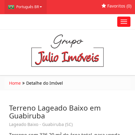
Favoritos (
0
)
Português BR
Toggl
navig
Home
Detalhe do Imóvel
Terreno Lageado Baixo em
Guabiruba
Lageado Baixo - Guabiruba (SC)