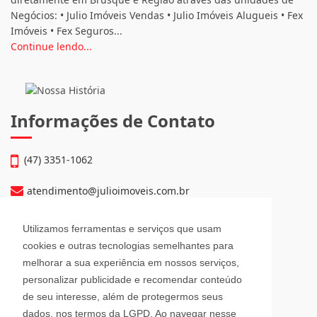
Negócios: • Julio Imóveis Vendas • Julio Imóveis Alugueis • Fex
Imóveis • Fex Seguros...
Continue lendo...
Informações de Contato
(47) 3351-1062
atendimento@julioimoveis.com.br
Avenida Hugo Schlösser, 69, Jardim Maluche
Utilizamos ferramentas e serviços que usam
Brusque - Santa Catarina
cookies e outras tecnologias semelhantes para
CEP: 88354-300
melhorar a sua experiência em nossos serviços,
personalizar publicidade e recomendar conteúdo
Horário de Atendimento
de seu interesse, além de protegermos seus
dados, nos termos da LGPD. Ao navegar nesse