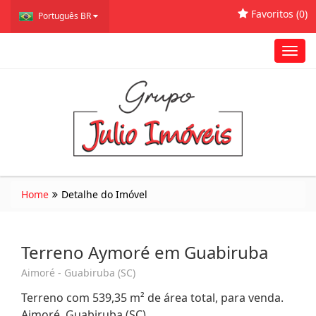
Favoritos (
0
)
Português BR
Toggl
navig
Home
Detalhe do Imóvel
Terreno Aymoré em Guabiruba
Aimoré - Guabiruba (SC)
Terreno com 539,35 m² de área total, para venda.
Aimoré, Guabiruba (SC)