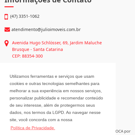
Informações de Contato
(47) 3351-1062
atendimento@julioimoveis.com.br
Avenida Hugo Schlösser, 69, Jardim Maluche
Utilizamos ferramentas e serviços que usam
Brusque - Santa Catarina
cookies e outras tecnologias semelhantes para
CEP: 88354-300
melhorar a sua experiência em nossos serviços,
personalizar publicidade e recomendar conteúdo
Horário de Atendimento
de seu interesse, além de protegermos seus
dados, nos termos da LGPD. Ao navegar nesse
site, você concorda com a nossa
Segunda a Sexta-Feira
Política de Privacidade.
08h00 - 12h00 e 13h30 - 18h00