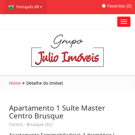
Favoritos (
0
)
Português BR
Toggl
navig
Home
Detalhe do Imóvel
Apartamento 1 Suíte Master
Centro Brusque
Centro - Brusque (SC)