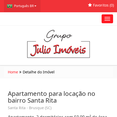
Favoritos (
0
)
Português BR
Toggl
navig
Home
Detalhe do Imóvel
Apartamento para locação no
bairro Santa Rita
Santa Rita - Brusque (SC)