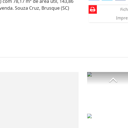
) com 78,17 m² de área útil, 143,86
 venda. Souza Cruz, Brusque (SC)
Fich
Impre