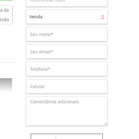
a de
Venda
ssão