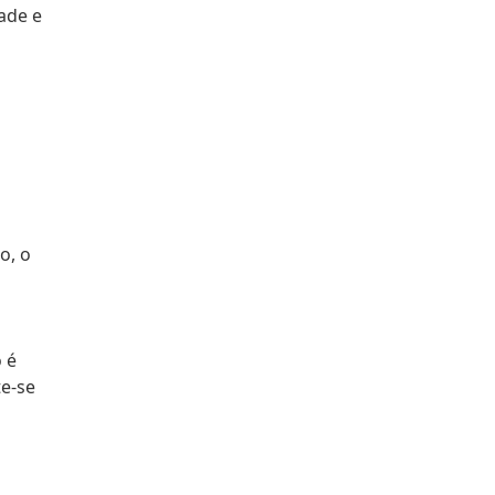
ade e
o, o
 é
te-se