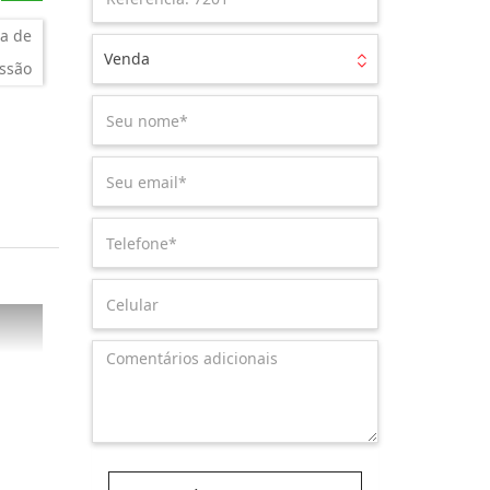
a de
Venda
ssão