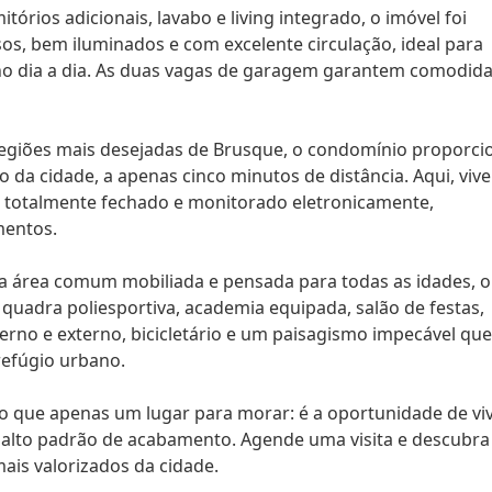
órios adicionais, lavabo e living integrado, o imóvel foi
s, bem iluminados e com excelente circulação, ideal para
no dia a dia. As duas vagas de garagem garantem comodid
regiões mais desejadas de Brusque, o condomínio proporci
o da cidade, a apenas cinco minutos de distância. Aqui, vive
 é totalmente fechado e monitorado eletronicamente,
mentos.
ma área comum mobiliada e pensada para todas as idades, o
uadra poliesportiva, academia equipada, salão de festas,
erno e externo, bicicletário e um paisagismo impecável que
efúgio urbano.
do que apenas um lugar para morar: é a oportunidade de vi
alto padrão de acabamento. Agende uma visita e descubra
ais valorizados da cidade.