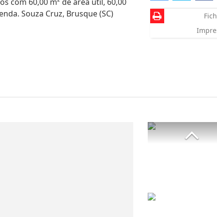
s com 60,00 m² de área útil, 60,00
venda. Souza Cruz, Brusque (SC)
Fich
Impre