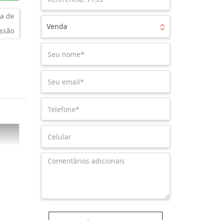
a de
Venda
ssão