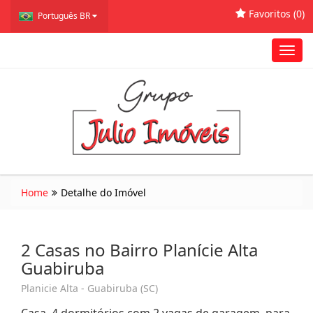
Favoritos (
0
)
Português BR
Toggl
navig
Home
Detalhe do Imóvel
2 Casas no Bairro Planície Alta
Guabiruba
Planicie Alta - Guabiruba (SC)