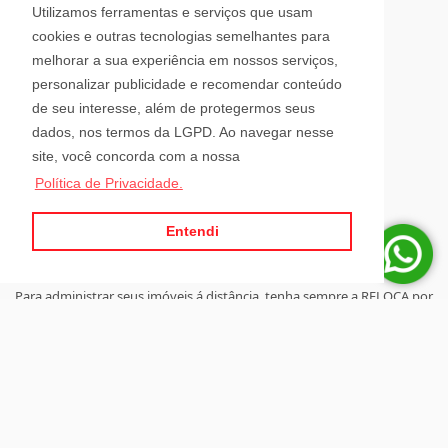
Avenida Hugo Schlösser, 69, Jardim Maluche
Utilizamos ferramentas e serviços que usam
Brusque - Santa Catarina
cookies e outras tecnologias semelhantes para
CEP: 88354-300
melhorar a sua experiência em nossos serviços,
personalizar publicidade e recomendar conteúdo
Horário de Atendimento
de seu interesse, além de protegermos seus
dados, nos termos da LGPD. Ao navegar nesse
site, você concorda com a nossa
Segunda a Sexta-Feira
Política de Privacidade.
08h00 - 12h00 e 13h30 - 18h00
Sábado
08h30 - 12h00
Entendi
Para administrar seus imóveis á distância, tenha sempre a RELOCA por
perto.
Site desenvolvido por
ImóvelOffice
© - Todos os direitos reservados